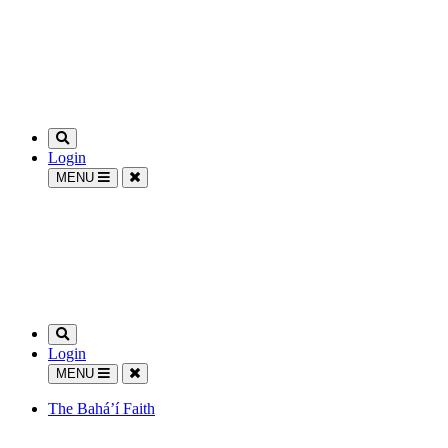
Login
MENU
Login
MENU
The Bahá’í Faith