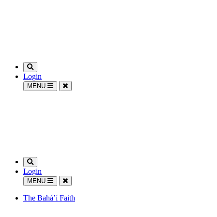
Login
MENU
Login
MENU
The Bahá’í Faith