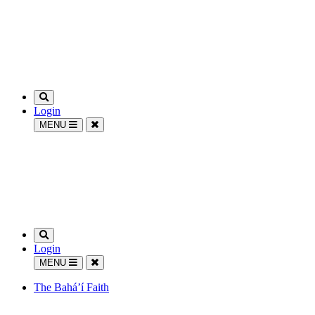
Login
MENU
Login
MENU
The Bahá’í Faith