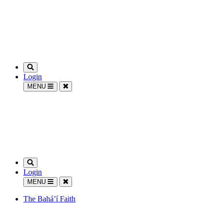
Login
MENU
Login
MENU
The Bahá’í Faith