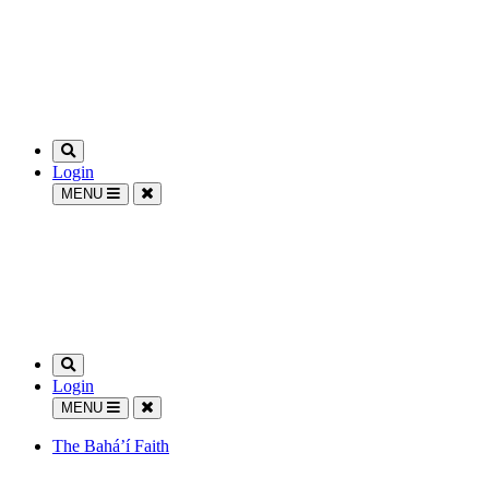
Login
MENU
Login
MENU
The Bahá’í Faith