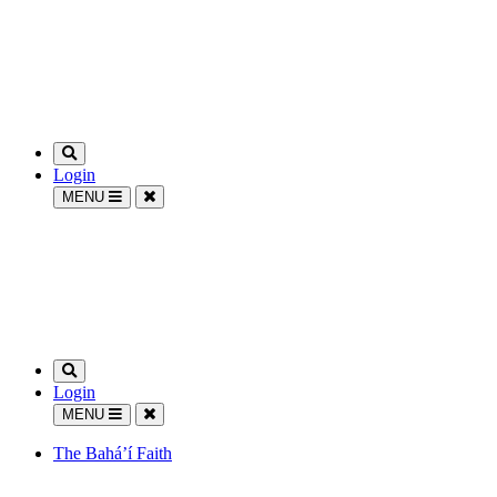
Login
MENU
Login
MENU
The Bahá’í Faith