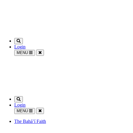
Login
MENU
Login
MENU
The Bahá’í Faith