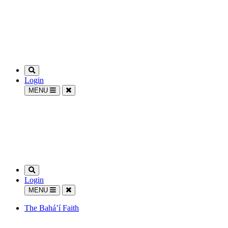
Login
MENU
Login
MENU
The Bahá’í Faith