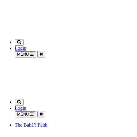
Login
MENU
Login
MENU
The Bahá’í Faith